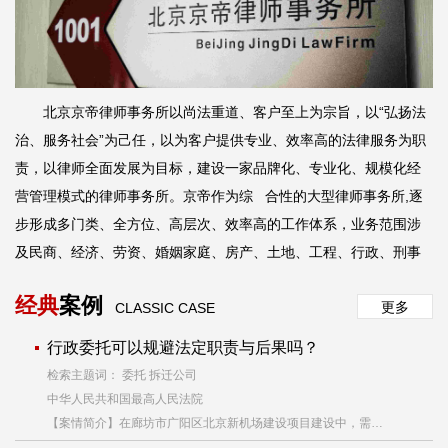
北京京帝律师事务所以尚法重道、客户至上为宗旨，以“弘扬法
治、服务社会”为己任，以为客户提供专业、效率高的法律服务为职
责，以律师全面发展为目标，建设一家品牌化、专业化、规模化经
营管理模式的律师事务所。京帝作为综 合性的大型律师事务所,逐
步形成多门类、全方位、高层次、效率
高
的工作体系，业务范围涉
及民商、经济、劳资、婚姻家庭、房产、土地、工程、行政、刑事
等
诸多领域。
经典
案例
更多
CLASSIC CASE
行政委托可以规避法定职责与后果吗？
检索主题词： 委托 拆迁公司
中华人民共和国最高人民法院
【案情简介】在廊坊市广阳区北京新机场建设项目建设中，需要对北京新机场红线区内团城、毕各庄村村址范围内的所有建筑物、构建物实施统一拆除。2015年8月16日，廊坊市北京新机场及临空经济区工程征地拆迁专项指挥部