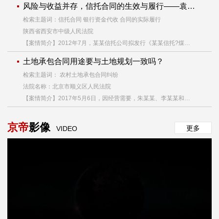
风险与收益并存，信托合同的生效与履行——袁某与某某信托股份有限公司、某某银行股份有限公司营业信托纠纷一案
检索主题词：信托合同 银行资金代收 合同的实际履行
陕西省西安市中级人民法院
【案情简介】2012年7月，某某信托公司拟发行《某某信托?煤炭资源产业投资基金3号集合资金信托计划》（以下简称信托计划），期限不超过24个月，溢价率为14.5%年，
土地承包合同用途要与土地规划一致吗？
检索主题词： 农村土地承包合同纠纷
法院名称：北京市顺义区人民法院
【案情简介】2017年5月6日，因经营需要，朱某某、李某某和柳某某、李某某签订房屋院落租赁协议书。协议书约定：柳某某将位于北京市顺义区赵全营镇豹房村西北（北木格与火寺路交叉口东2公里路南，南北至排水沟，东西至两侧栅栏）占地12亩农业用地院落及房屋租赁给朱某某、李某某，年租金5万，租期16年；
京帝
影像
更多
VIDEO