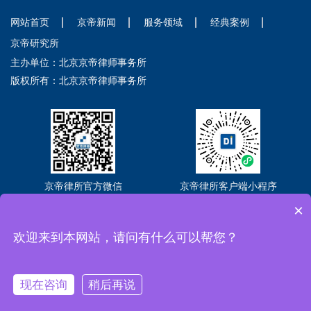
网站首页
京帝新闻
服务领域
经典案例
京帝研究所
主办单位：北京京帝律师事务所
版权所有：北京京帝律师事务所
京帝律所官方微信
京帝律所客户端小程序
×
Copyright © 2026 北京京帝律师事务所
京ICP备2021018302号-3
京公网
安备11010102005581号
欢迎来到本网站，请问有什么可以帮您？
全国法律咨询热线：400-088-2636
现在咨询
稍后再说
https://affim.baidu.com/unique_69932789/chat?
电话
首页
二维码