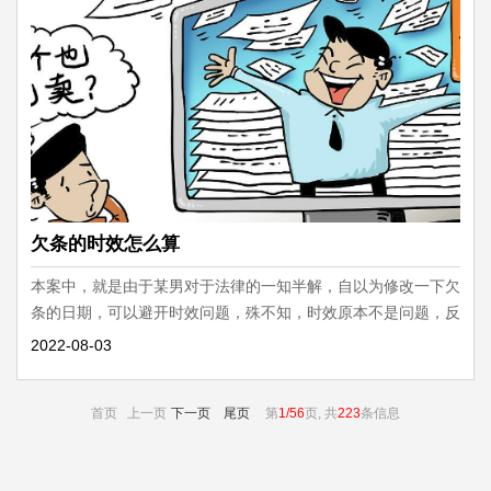
欠条的时效怎么算
本案中，就是由于某男对于法律的一知半解，自以为修改一下欠
条的日期，可以避开时效问题，殊不知，时效原本不是问题，反
而弄巧成拙，给自己挖了个坑，白白损失5000块。
2022-08-03
首页 上一页
下一页
尾页
第
1/56
页, 共
223
条信息