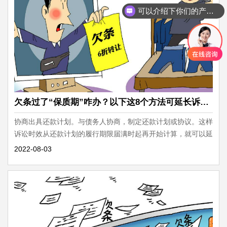
可以介绍下你们的产品么
欠条过了“保质期”咋办？以下这8个方法可延长诉讼时效
协商出具还款计划。与债务人协商，制定还款计划或协议。这样
诉讼时效从还款计划的履行期限届满时起再开始计算，就可以延
长即将过去的诉讼时效。
2022-08-03