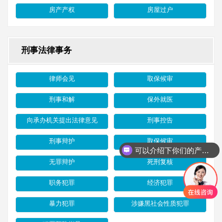
房产产权
房屋过户
刑事法律事务
律师会见
取保候审
刑事和解
保外就医
向承办机关提出法律意见
刑事控告
刑事辩护
取保候审
可以介绍下你们的产品么
无罪辩护
死刑复核
职务犯罪
经济犯罪
暴力犯罪
涉嫌黑社会性质犯罪