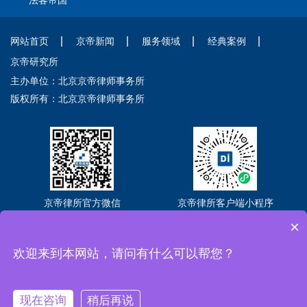
法客帝国
网站首页
京帝新闻
服务领域
经典案例
京帝研究所
主办单位：北京京帝律师事务所
版权所有：北京京帝律师事务所
京帝律所官方微信
京帝律所客户端小程序
×
Copyright © 2026 北京京帝律师事务所
京ICP备2021018302号-3
京公网
安备11010102005581号
欢迎来到本网站，请问有什么可以帮您？
全国法律咨询热线：400-088-2636
现在咨询
稍后再说