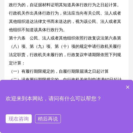
政行为的，自证据材料证明其知道具体行政行为之日起计算。
行政机关作出具体行政行为，依法应当向有关公民、法人或者
其他组织送达法律文书而未送达的，视为该公民、法人或者其
他组织不知道该具体行政行为。
第十六条 公民、法人或者其他组织依照行政复议法第六条第
（八）项、第（九）项、第（十）项的规定申请行政机关履行
法定职责，行政机关未履行的，行政复议申请期限依照下列规
定计算：
（一）有履行期限规定的，自履行期限届满之日起计算
（二）没有履行期限规定的，自行政机关收到申请满60日起计
×
算。
公民、法人或者其他组织在紧急情况下请求行政机关履行保护
欢迎来到本网站，请问有什么可以帮您？
人身权、财产权的法定职责，行政机关不履行的，行政复议申
请期限不受前款规定的限制。
现在咨询
稍后再说
第十七条 行政机关作出的具体行政行为对公民、法人或者其
他组织的权利、义务可能产生不利影响的，应当告知其申请行
电话
首页
二维码