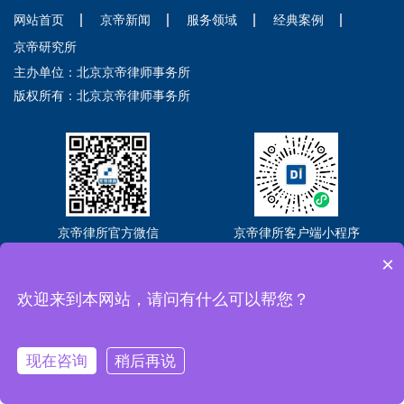
网站首页
京帝新闻
服务领域
经典案例
京帝研究所
主办单位：北京京帝律师事务所
版权所有：北京京帝律师事务所
京帝律所官方微信
京帝律所客户端小程序
×
Copyright © 2026 北京京帝律师事务所
京ICP备2021018302号-3
京公网
安备11010102005581号
欢迎来到本网站，请问有什么可以帮您？
全国法律咨询热线：400-088-2636
现在咨询
稍后再说
https://affim.baidu.com/unique_69932789/chat?
电话
首页
二维码
siteId=22425701&userId=69932789&siteToken=ace6877ed4df20cc36