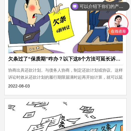
可以介绍下你们的产品么
欠条过了“保质期”咋办？以下这8个方法可延长诉讼时效
协商出具还款计划。与债务人协商，制定还款计划或协议。这样
诉讼时效从还款计划的履行期限届满时起再开始计算，就可以延
长即将过去的诉讼时效。
2022-08-03