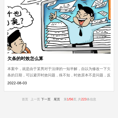
欠条的时效怎么算
本案中，就是由于某男对于法律的一知半解，自以为修改一下欠
条的日期，可以避开时效问题，殊不知，时效原本不是问题，反
而弄巧成拙，给自己挖了个坑，白白损失5000块。
2022-08-03
首页 上一页
下一页
尾页
第
1/56
页, 共
223
条信息