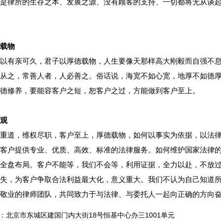
是律所的生存之本、发展之源、没有顾客的支持、一切都将无从谈
载物
以有亲可久，君子以厚德载物，人生要像天那样高大刚毅而自强不
从之，常善人者，人必善之。俗话说，海宽不如心宽，地厚不如德
德修养，要能容客户之短，恕客户之过，方能做到客户至上。
观
重道，维权尽职，客户至上，厚德载物，如何以事实为依据，以法
客户提供专业、优质、高效、标准的法律服务。如何维护国家法律
全盘布局。客户不能等，我们不会等，利用证据，全力以赴，不放
失，为客户争取合法利益最大化，意义重大。我们不认为自己知道
敬业的律师团队，共同致力于与法律、与委托人一起向正确的方向
：北京市东城区建国门内大街
18
号恒基中心办三
1001
单元