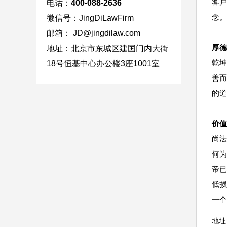
客户
电话：
400-088-2636
念。
微信号：JingDiLawFirm
邮箱： JD
@jingdilaw.com
厚德
地址：北京市东城区建国门内大
街
乾坤
18号
恒基中心办公楼3座1001室
善而
的道
价值
尚法
何为
帝已
低损
一个
地址